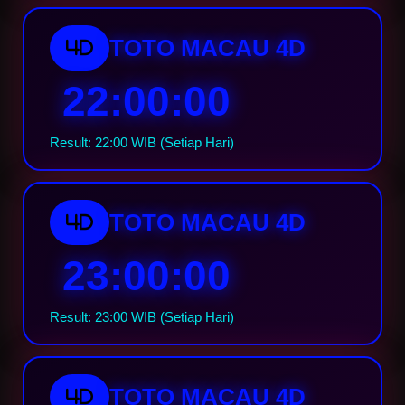
TOTO MACAU 4D
4D
22:00:00
Result: 22:00 WIB (Setiap Hari)
TOTO MACAU 4D
4D
23:00:00
Result: 23:00 WIB (Setiap Hari)
TOTO MACAU 4D
4D