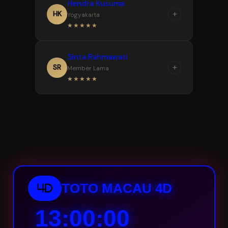
“
Hendra Kusuma
PromExpertiza bukan sekadar
Platform ini terasa lebih
+
HK
Yogyakarta
nama, tapi benar-benar
berkelas. Sistem verifikasi
★★★★★
dijalankan dengan serius.
proyek 4D 5D di CIPUTRATOTO
PromExpertiza membuat saya
“
Sinta Rahmawati
yakin bahwa permainan
Sudah lama cari bandar
+
SR
Member Lama
berjalan secara adil dan
toto yang punya standar audit
★★★★★
terkontrol.
jelas. CIPUTRATOTO
PromExpertiza 2026 menjawab
“
kebutuhan itu. Prosesnya
CIPUTRATOTO
transparan dan membuat saya
PromExpertiza memberikan
lebih nyaman.
pengalaman berbeda. Audit
dan verifikasi yang konsisten
bikin saya merasa dilindungi
sebagai member. Standar
TOTO MACAU 4D
4D
yang jarang ditemui di tempat
lain.
13:00:00