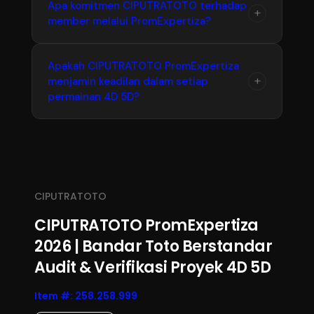
Informasi terkait standar dan hasil verifikasi
Apa komitmen CIPUTRATOTO terhadap
+
CIPUTRATOTO PromExpertiza 2026.
member melalui PromExpertiza?
disampaikan secara transparan melalui
platform. Member dapat memahami bahwa
setiap proyek 4D 5D telah melalui proses
Komitmen kami adalah menghadirkan bandar
Apakah CIPUTRATOTO PromExpertiza
pemeriksaan sesuai ketentuan PromExpertiza.
+
menjamin keadilan dalam setiap
toto berstandar profesional dengan audit dan
permainan 4D 5D?
verifikasi yang konsisten. Kami ingin setiap
member merasakan pengalaman bermain
yang lebih aman, adil, dan berkelas di tahun
Ya. Melalui sistem audit dan verifikasi yang
2026.
ketat, setiap proyek tebak angka 4D 5D di
CIPUTRATOTO PromExpertiza 2026 dijamin
berjalan secara adil, transparan, dan sesuai
CIPUTRATOTO
standar yang telah ditetapkan untuk
CIPUTRATOTO PromExpertiza
melindungi kepentingan member.
2026 | Bandar Toto Berstandar
Audit & Verifikasi Proyek 4D 5D
Item #:
258.258.999