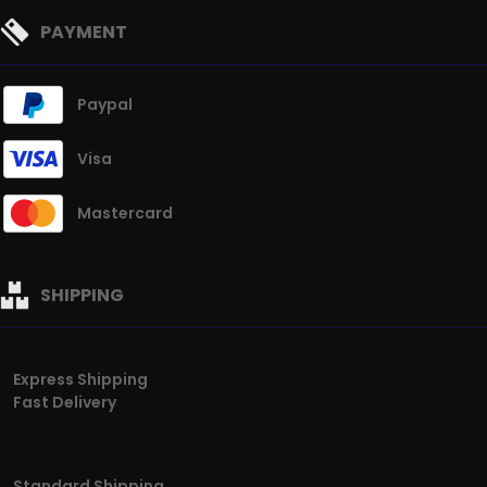
PAYMENT
Paypal
Visa
Mastercard
SHIPPING
Express Shipping
Fast Delivery
Standard Shipping