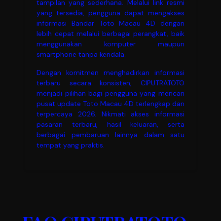
tampilan yang sederhana. Melalui link resmi
yang tersedia, pengguna dapat mengakses
informasi Bandar Toto Macau 4D dengan
lebih cepat melalui berbagai perangkat, baik
menggunakan komputer maupun
smartphone tanpa kendala.
Dengan komitmen menghadirkan informasi
terbaru secara konsisten, CIPUTRATOTO
menjadi pilihan bagi pengguna yang mencari
pusat update Toto Macau 4D terlengkap dan
terpercaya 2026. Nikmati akses informasi
pasaran terbaru, hasil keluaran, serta
berbagai pembaruan lainnya dalam satu
tempat yang praktis.