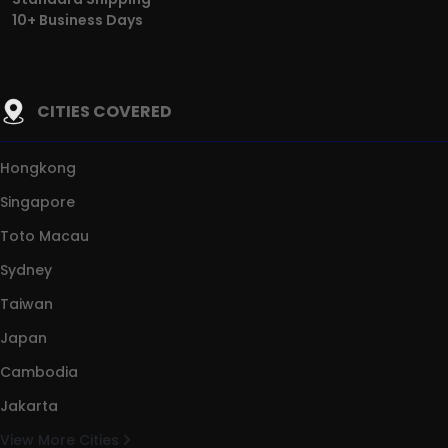
10+ Business Days
CITIES COVERED
Hongkong
Singapore
Toto Macau
Sydney
Taiwan
Japan
Cambodia
Jakarta
View More Cities