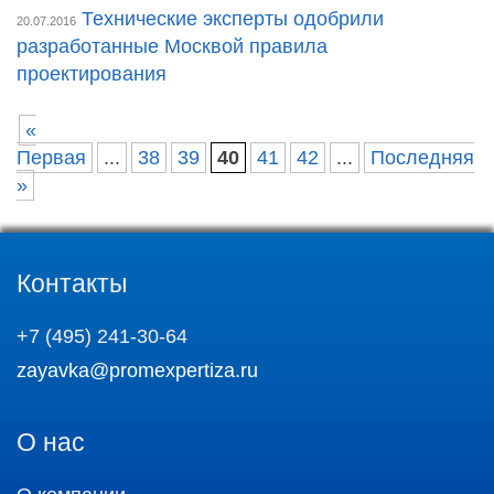
Технические эксперты одобрили
20.07.2016
разработанные Москвой правила
проектирования
«
Первая
...
38
39
40
41
42
...
Последняя
»
Контакты
+7 (495) 241-30-64
zayavka@promexpertiza.ru
О нас