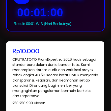
00:01:00
Result: 00:01 WIB (Hari Berikutnya)
Rp10.000
CIPUTRATOTO PromExpertiza 2026 hadir sebagai
standar baru dalam dunia bandar toto. Kami
menerapkan sistem audit dan verifikasi proyek
tebak angka 4D 5D secara ketat untuk menjamin
transparansi, keadilan, dan keamanan setiap
transaksi. Dirancang bagi member yang
menginginkan pengalaman bermain berkelas
dan terpercaya.
258.258.999 Ulasan