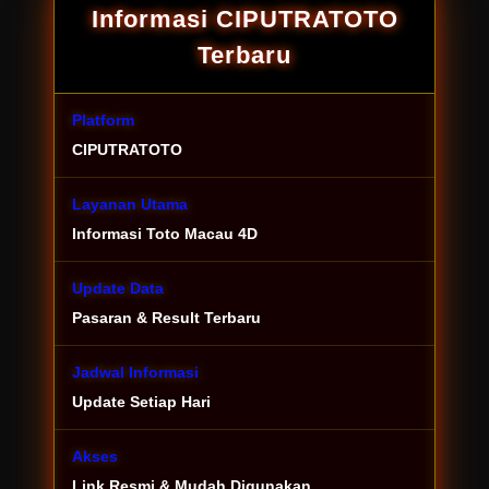
Informasi CIPUTRATOTO
Terbaru
Platform
CIPUTRATOTO
Layanan Utama
Informasi Toto Macau 4D
Update Data
Pasaran & Result Terbaru
Jadwal Informasi
Update Setiap Hari
Akses
Link Resmi & Mudah Digunakan