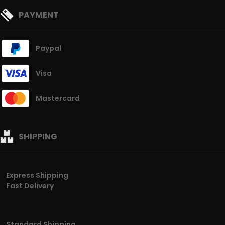
PAYMENT
Paypal
Visa
Mastercard
SHIPPING
Express Shipping
Fast Delivery
Standard Shipping