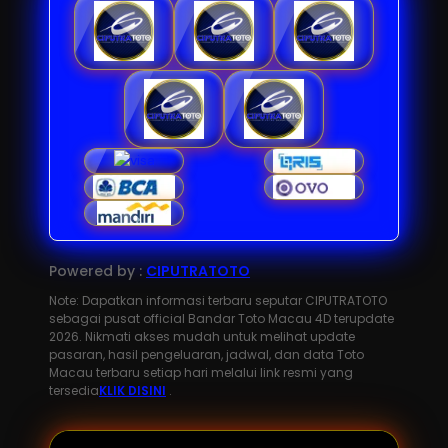
Powered by :
CIPUTRATOTO
Note: Dapatkan informasi terbaru seputar CIPUTRATOTO
sebagai pusat official Bandar Toto Macau 4D terupdate
2026. Nikmati akses mudah untuk melihat update
pasaran, hasil pengeluaran, jadwal, dan data Toto
Macau terbaru setiap hari melalui link resmi yang
tersedia
KLIK DISINI
.