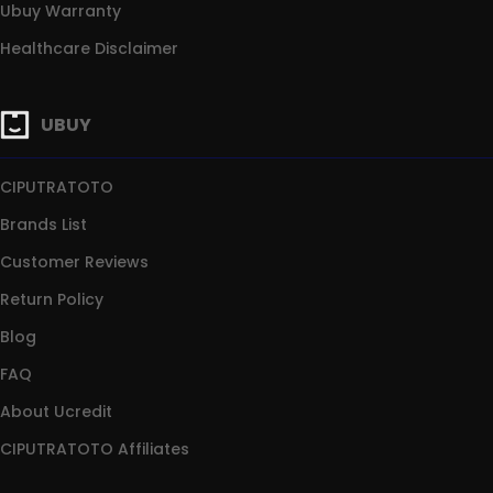
Ubuy Warranty
Healthcare Disclaimer
UBUY
CIPUTRATOTO
Brands List
Customer Reviews
Return Policy
Blog
FAQ
About Ucredit
CIPUTRATOTO Affiliates