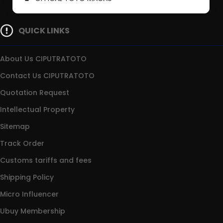
PUSAT TOTO MACAU
QUICK LINKS
About Us CIPUTRATOTO
Contact Us CIPUTRATOTO
Quotation Request
Intellectual Property
Sitemap
Track Order
Customs tariffs and fees
Shipping Policy
Micro Influencer
Ubuy Membership