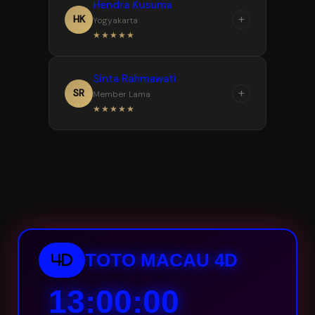
“
Hendra Kusuma
PromExpertiza bukan sekadar
Platform ini terasa lebih
+
HK
Yogyakarta
nama, tapi benar-benar
berkelas. Sistem verifikasi
★★★★★
dijalankan dengan serius.
proyek 4D 5D di CIPUTRATOTO
PromExpertiza membuat saya
“
Sinta Rahmawati
yakin bahwa permainan
Sudah lama cari bandar
+
SR
Member Lama
berjalan secara adil dan
toto yang punya standar audit
★★★★★
terkontrol.
jelas. CIPUTRATOTO
PromExpertiza 2026 menjawab
“
kebutuhan itu. Prosesnya
CIPUTRATOTO
transparan dan membuat saya
PromExpertiza memberikan
lebih nyaman.
pengalaman berbeda. Audit
dan verifikasi yang konsisten
bikin saya merasa dilindungi
sebagai member. Standar
TOTO MACAU 4D
4D
yang jarang ditemui di tempat
lain.
13:00:00