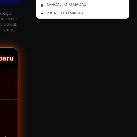
OFFICAL TOTO MACAU
PUSAT TOTO MACAU
sebagai
mati akses
, jadwal,
smi yang
baru