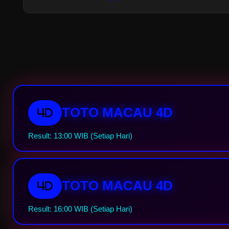
konsisten. Kami ingin setiap member merasakan
pengalaman bermain yang lebih aman, adil, dan berkelas
Ya. Melalui sistem audit dan verifikasi yang ketat, setiap
di tahun 2026.
proyek tebak angka 4D 5D di CIPUTRATOTO
PromExpertiza 2026 dijamin berjalan secara adil,
transparan, dan sesuai standar yang telah ditetapkan
untuk melindungi kepentingan member.
TOTO MACAU 4D
4D
Result: 13:00 WIB (Setiap Hari)
TOTO MACAU 4D
4D
Result: 16:00 WIB (Setiap Hari)