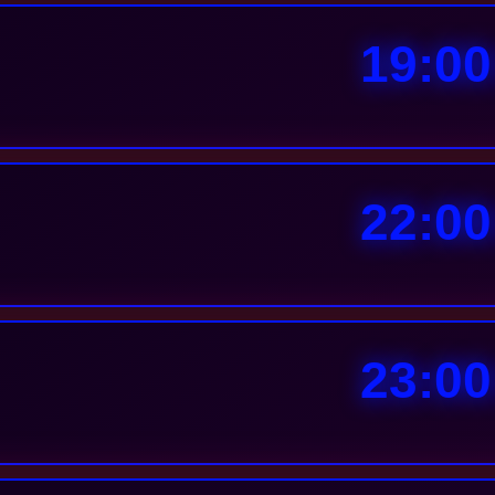
19:00
22:00
23:00