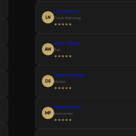
Setiap proyek 4D 5D terasa lebih
“
Lina Novita
transparan dan profesional.
Setelah pakai CIPUTRATOTO
LN
Player Bandung
PromExpertiza, saya merasa lebih ama
★★★★★
Proses verifikasi proyek 4D 5D-nya jel
dan standar auditnya benar-benar
i
“
Andi Wijaya
diterapkan. Recommended banget.
Sebagai pemain yang mengutama
k
AW
Bali
kepercayaan, saya suka sekali dengan
★★★★★
konsep PromExpertiza. Audit dan
verifikasi yang ketat bikin pengalama
l
“
Dedi Setiawan
bermain jadi lebih tenang dan profesio
CIPUTRATOTO PromExpertiza 2026
DS
Medan
memberikan standar baru. Saya bisa
★★★★★
melihat bahwa setiap proyek tebak a
4D 5D memang melalui proses verifika
“
n
Maya Pratiwi
Lebih percaya diri saat bermain.
Yang paling saya hargai dari
MP
Kalimantan
CIPUTRATOTO adalah komitmen mere
★★★★★
terhadap audit dan transparansi.
PromExpertiza bukan sekadar nama, t