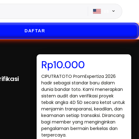
US
DAFTAR
Rp10.000
CIPUTRATOTO PromExpertiza 2026
ifikasi
hadir sebagai standar baru dalam
dunia bandar toto. Kami menerapkan
sistem audit dan verifikasi proyek
tebak angka 4D 5D secara ketat untuk
menjamin transparansi, keadilan, dan
keamanan setiap transaksi. Dirancang
bagi member yang menginginkan
pengalaman bermain berkelas dan
terpercaya.