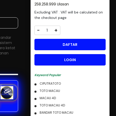
258.258.999 Ulasan
Excluding VAT : VAT will be calculated on
the checkout page
-
+
tandar
 sistem
DAFTAR
ara ketat
manan
LOGIN
Keyword Populer
CIPUTRATOTO
TOTO MACAU
MACAU 4D
TOTO MACAU 4D
BANDAR TOTO MACAU