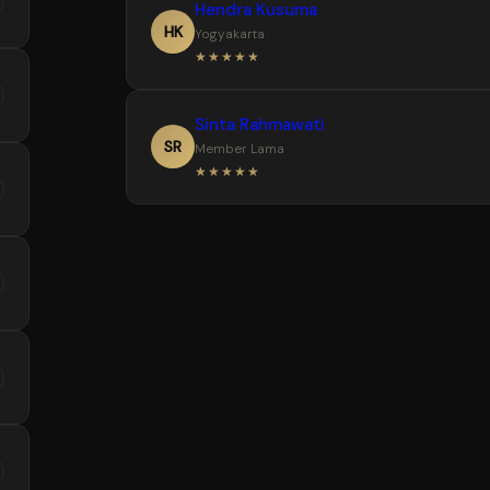
“
Hendra Kusuma
benar-benar dijalankan dengan serius.
Platform ini terasa lebih berkelas.
HK
Yogyakarta
Sistem verifikasi proyek 4D 5D di
★★★★★
CIPUTRATOTO PromExpertiza membua
saya yakin bahwa permainan berjalan
“
Sinta Rahmawati
secara adil dan terkontrol.
Sudah lama cari bandar toto yang
SR
Member Lama
punya standar audit jelas. CIPUTRATO
★★★★★
&
PromExpertiza 2026 menjawab
kebutuhan itu. Prosesnya transparan 
“
membuat saya lebih nyaman.
CIPUTRATOTO PromExpertiza
memberikan pengalaman berbeda. Au
dan verifikasi yang konsisten bikin say
merasa dilindungi sebagai member.
Standar yang jarang ditemui di tempa
lain.