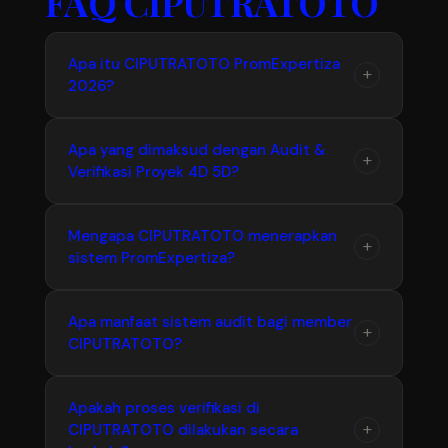
FAQ CIPUTRATOTO
Apa itu CIPUTRATOTO PromExpertiza
+
2026?
CIPUTRATOTO PromExpertiza 2026 adalah
Apa yang dimaksud dengan Audit &
+
Verifikasi Proyek 4D 5D?
standar baru bandar toto yang menerapkan
sistem audit dan verifikasi proyek tebak angka
4D 5D secara ketat. Tujuannya untuk
Audit & Verifikasi Proyek adalah proses
Mengapa CIPUTRATOTO menerapkan
+
menjamin transparansi, keadilan, dan
sistem PromExpertiza?
pemeriksaan dan validasi sistem tebak angka
keamanan bagi setiap member.
4D 5D agar setiap hasil dan proses berjalan
sesuai standar yang telah ditetapkan. Hal ini
Kami menerapkan PromExpertiza agar bandar
Apa manfaat sistem audit bagi member
+
dilakukan untuk menjaga integritas dan
CIPUTRATOTO?
toto tidak hanya mengandalkan
kepercayaan member.
keberuntungan, tetapi juga memiliki standar
profesional. Melalui audit dan verifikasi, setiap
Member mendapatkan jaminan bahwa proses
Apakah proses verifikasi di
proyek 4D 5D menjadi lebih transparan dan
+
CIPUTRATOTO dilakukan secara
permainan berjalan adil, data lebih akurat, dan