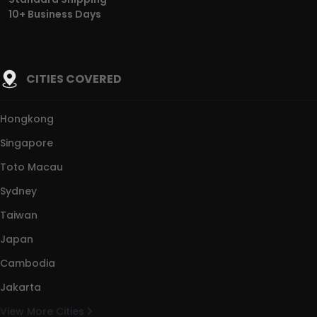
10+ Business Days
CITIES COVERED
Hongkong
Singapore
Toto Macau
Sydney
Taiwan
Japan
Cambodia
Jakarta
View More Cities