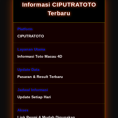
Informasi CIPUTRATOTO
Terbaru
Platform
CIPUTRATOTO
Layanan Utama
Informasi Toto Macau 4D
Update Data
Pasaran & Result Terbaru
Jadwal Informasi
Update Setiap Hari
Akses
Link Resmi & Mudah Digunakan