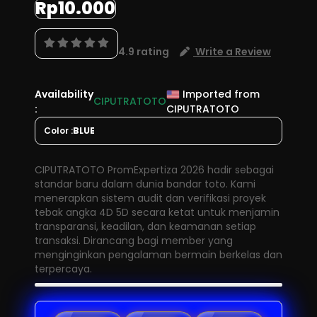
Rp10.000
4.9 rating
Write a Review
Availability
Imported from
CIPUTRATOTO
:
CIPUTRATOTO
Color :
BLUE
CIPUTRATOTO PromExpertiza 2026 hadir sebagai
standar baru dalam dunia bandar toto. Kami
menerapkan sistem audit dan verifikasi proyek
tebak angka 4D 5D secara ketat untuk menjamin
transparansi, keadilan, dan keamanan setiap
transaksi. Dirancang bagi member yang
menginginkan pengalaman bermain berkelas dan
terpercaya.