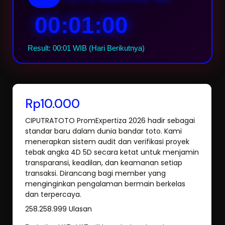
00:01:00
Result: 00:01 WIB (Hari Berikutnya)
Rp10.000
CIPUTRATOTO PromExpertiza 2026 hadir sebagai
standar baru dalam dunia bandar toto. Kami
menerapkan sistem audit dan verifikasi proyek
tebak angka 4D 5D secara ketat untuk menjamin
transparansi, keadilan, dan keamanan setiap
transaksi. Dirancang bagi member yang
menginginkan pengalaman bermain berkelas
dan terpercaya.
258.258.999 Ulasan