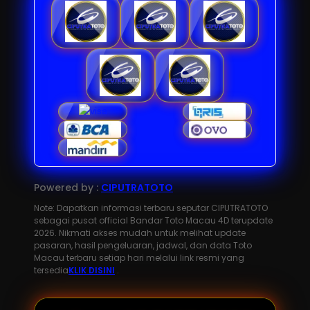
Powered by :
CIPUTRATOTO
Note: Dapatkan informasi terbaru seputar CIPUTRATOTO
sebagai pusat official Bandar Toto Macau 4D terupdate
2026. Nikmati akses mudah untuk melihat update
pasaran, hasil pengeluaran, jadwal, dan data Toto
Macau terbaru setiap hari melalui link resmi yang
tersedia
KLIK DISINI
.