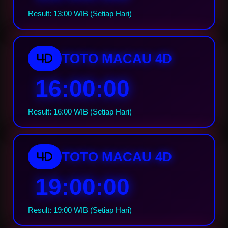
Result: 13:00 WIB (Setiap Hari)
TOTO MACAU 4D
4D
16:00:00
Result: 16:00 WIB (Setiap Hari)
TOTO MACAU 4D
4D
19:00:00
Result: 19:00 WIB (Setiap Hari)